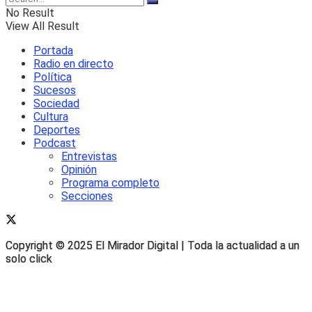
No Result
View All Result
Portada
Radio en directo
Política
Sucesos
Sociedad
Cultura
Deportes
Podcast
Entrevistas
Opinión
Programa completo
Secciones
Copyright © 2025 El Mirador Digital | Toda la actualidad a un
Copyright © 2025 El Mirador Digital | Toda la actualidad a un
solo click
solo click