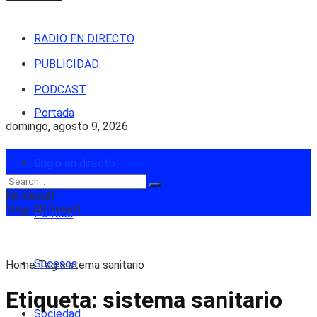
RADIO EN DIRECTO
PUBLICIDAD
PODCAST
Portada
domingo, agosto 9, 2026
Login
Radio en directo
No Result
View All Result
Política
Sucesos
Home
Tag
sistema sanitario
Etiqueta:
sistema sanitario
Sociedad