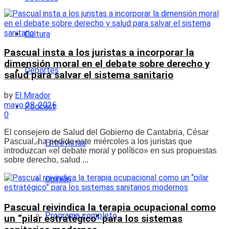
Cultura
Pascual insta a los juristas a incorporar la
dimensión moral en el debate sobre derecho y
Deportes
salud para salvar el sistema sanitario
by
El Mirador
mayo 28, 2026
Podcast
0
El consejero de Salud del Gobierno de Cantabria, César
Pascual, ha pedido este miércoles a los juristas que
Entrevistas
introduzcan «el debate moral y político» en sus propuestas
sobre derecho, salud ...
Opinión
Pascual reivindica la terapia ocupacional como
Programa completo
un “pilar estratégico” para los sistemas