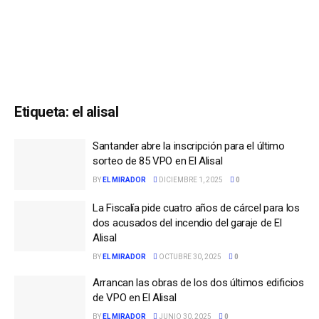
Etiqueta:
el alisal
Santander abre la inscripción para el último
sorteo de 85 VPO en El Alisal
BY
EL MIRADOR
DICIEMBRE 1, 2025
0
La Fiscalía pide cuatro años de cárcel para los
dos acusados del incendio del garaje de El
Alisal
BY
EL MIRADOR
OCTUBRE 30, 2025
0
Arrancan las obras de los dos últimos edificios
de VPO en El Alisal
BY
EL MIRADOR
JUNIO 30, 2025
0