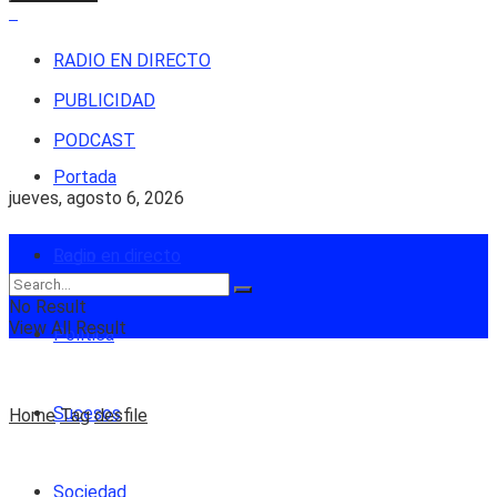
RADIO EN DIRECTO
PUBLICIDAD
PODCAST
Portada
jueves, agosto 6, 2026
Login
Radio en directo
No Result
View All Result
Política
Sucesos
Home
Tag
desfile
Sociedad