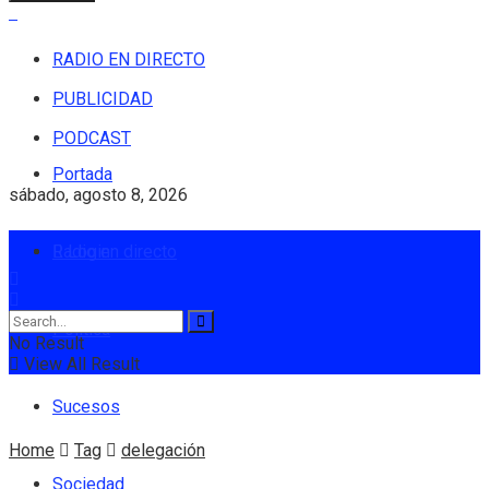
RADIO EN DIRECTO
PUBLICIDAD
PODCAST
Portada
sábado, agosto 8, 2026
Radio en directo
Login
Política
No Result
View All Result
Sucesos
Home
Tag
delegación
Sociedad