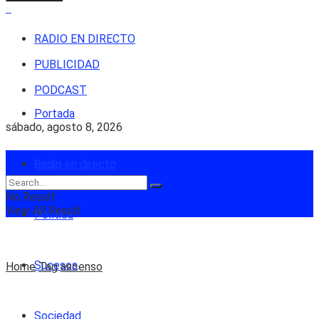
RADIO EN DIRECTO
PUBLICIDAD
PODCAST
Portada
sábado, agosto 8, 2026
Login
Radio en directo
No Result
View All Result
Política
Sucesos
Home
Tag
ascenso
Sociedad