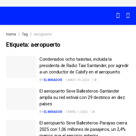
Home
Tag
aeropuerto
Etiqueta:
aeropuerto
Condenados ocho taxistas, incluida la
presidenta de Radio Taxi Santander, por agredir
a un conductor de Cabify en el aeropuerto
BY
EL MIRADOR
MAYO 19, 2026
0
El aeropuerto Seve Ballesteros-Santander
amplía su red estival con 29 destinos en diez
países
BY
EL MIRADOR
ABRIL 1, 2026
0
El aeropuerto Seve Ballesteros-Parayas cierra
2025 con 1,06 millones de pasajeros, un 2,4%
menos que el ejercicio anterior