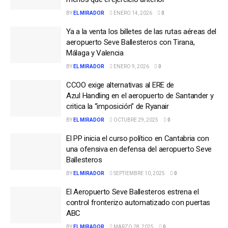
BY
EL MIRADOR
ENERO 14, 2026
0
Ya a la venta los billetes de las rutas aéreas del
aeropuerto Seve Ballesteros con Tirana,
Málaga y Valencia
BY
EL MIRADOR
ENERO 9, 2026
0
CCOO exige alternativas al ERE de
Azul Handling en el aeropuerto de Santander y
critica la “imposición” de Ryanair
BY
EL MIRADOR
OCTUBRE 29, 2025
0
El PP inicia el curso político en Cantabria con
una ofensiva en defensa del aeropuerto Seve
Ballesteros
BY
EL MIRADOR
SEPTIEMBRE 10, 2025
0
El Aeropuerto Seve Ballesteros estrena el
control fronterizo automatizado con puertas
ABC
BY
EL MIRADOR
MARZO 28, 2025
0