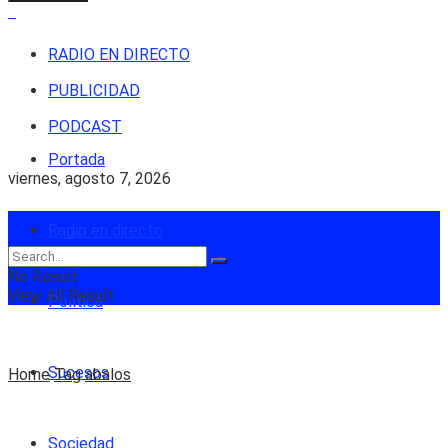
RADIO EN DIRECTO
PUBLICIDAD
PODCAST
Portada
viernes, agosto 7, 2026
Login
Radio en directo
No Result
View All Result
Política
Sucesos
Home
Tag
abalos
Sociedad