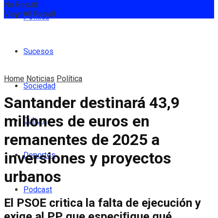
No Result
View All Result
Política
Sucesos
Home
Noticias
Política
Sociedad
Santander destinará 43,9
millones de euros en
Cultura
remanentes de 2025 a
inversiones y proyectos
Deportes
urbanos
Podcast
El PSOE critica la falta de ejecución y
exige al PP que especiﬁque qué