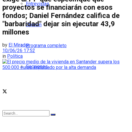
Entrevistas
proyectos se ﬁnanciarán con esos
fondos; Daniel Fernández califica de
"barbaridad" dejar sin ejecutar 43,9
Opinión
millones
by
El Mirador
Programa completo
10/06/26 17:52
in
Política
Secciones