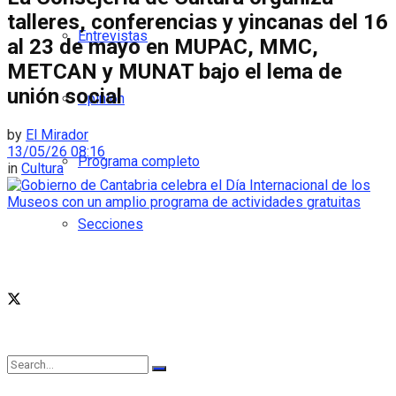
talleres, conferencias y yincanas del 16
Entrevistas
al 23 de mayo en MUPAC, MMC,
METCAN y MUNAT bajo el lema de
unión social
Opinión
by
El Mirador
13/05/26 08:16
Programa completo
in
Cultura
Secciones