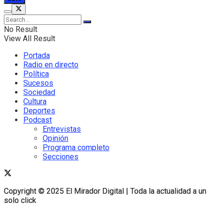
No Result
View All Result
Portada
Radio en directo
Política
Sucesos
Sociedad
Cultura
Deportes
Podcast
Entrevistas
Opinión
Programa completo
Secciones
Copyright © 2025 El Mirador Digital | Toda la actualidad a un
Copyright © 2025 El Mirador Digital | Toda la actualidad a un
solo click
solo click