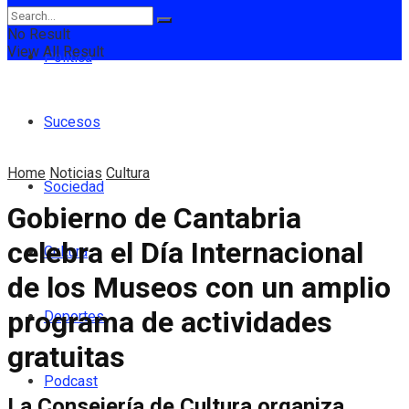
No Result
View All Result
Política
Sucesos
Home
Noticias
Cultura
Sociedad
Gobierno de Cantabria
celebra el Día Internacional
Cultura
de los Museos con un amplio
programa de actividades
Deportes
gratuitas
Podcast
La Consejería de Cultura organiza