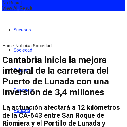
No Result
View All Result
Política
Sucesos
Home
Noticias
Sociedad
Sociedad
Cantabria inicia la mejora
integral de la carretera del
Cultura
Puerto de Lunada con una
inversión de 3,4 millones
Deportes
La actuación afectará a 12 kilómetros
Podcast
de la CA-643 entre San Roque de
Riomiera y el Portillo de Lunada y