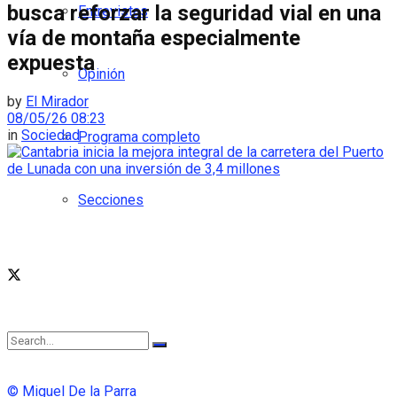
busca reforzar la seguridad vial en una
Entrevistas
vía de montaña especialmente
expuesta
Opinión
by
El Mirador
08/05/26 08:23
in
Sociedad
Programa completo
Secciones
© Miguel De la Parra