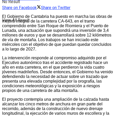
No Result
Share on Facebook
Share on Twitter
El Gobierno de Cantabria ha puesto en marcha las obras de
View All Result
mejora integral de la carretera CA-643, en el tramo
comprendido entre San Roque de Riomiera y el Puerto de
Lunada, una actuación que supondrá una inversión de 3,4
millones de euros y que se desarrollará sobre 12 kilómetros
de vía de montaña. Los trabajos se han iniciado este
miércoles con el objetivo de que puedan quedar concluidos
a lo largo de 2027.
La intervención responde al compromiso adquirido por el
Ejecutivo autonómico tras el accidente registrado hace un
año en esta carretera, en el que perdieron la vida cuatro
jóvenes madrileños. Desde entonces, el Gobierno ha venido
defendiendo la necesidad de actuar sobre un trazado que
presenta una elevada complejidad por la orografía, las
condiciones meteorológicas y la exposición a riesgos
propios de una carretera de alta montaña.
El proyecto contempla una ampliación de la calzada hasta
alcanzar los cinco metros de anchura en gran parte del
recorrido, además de la construcción de nuevo drenaje
longitudinal, la ejecución de varios muros de escollera y la