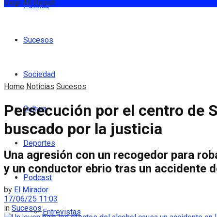
View All Result
Política
Sucesos
Sociedad
Home
Noticias
Sucesos
Persecución por el centro de 
Cultura
buscado por la justicia
Deportes
Una agresión con un recogedor para roba
y un conductor ebrio tras un accidente d
Podcast
by
El Mirador
17/06/25 11:03
in
Sucesos
Entrevistas