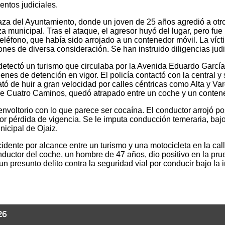
ntos judiciales.
aza del Ayuntamiento, donde un joven de 25 años agredió a otro 
a municipal. Tras el ataque, el agresor huyó del lugar, pero fue
eléfono, que había sido arrojado a un contenedor móvil. La víc
ones de diversa consideración. Se han instruido diligencias judi
detectó un turismo que circulaba por la Avenida Eduardo García
enes de detención en vigor. El policía contactó con la central y 
ató de huir a gran velocidad por calles céntricas como Alta y Va
 de Cuatro Caminos, quedó atrapado entre un coche y un contened
 envoltorio con lo que parece ser cocaína. El conductor arrojó 
r pérdida de vigencia. Se le imputa conducción temeraria, bajo 
nicipal de Ojaiz.
idente por alcance entre un turismo y una motocicleta en la cal
 conductor del coche, un hombre de 47 años, dio positivo en la 
presunto delito contra la seguridad vial por conducir bajo la in