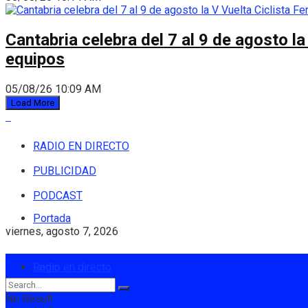
Cantabria celebra del 7 al 9 de agosto la
equipos
05/08/26 10:09 AM
Load More
RADIO EN DIRECTO
PUBLICIDAD
PODCAST
Portada
viernes, agosto 7, 2026
Login
Radio en directo
No Result