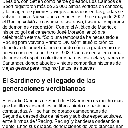
División, con Setién como héroe goleador. Los Campos de
Sport registraron más de 25.000 almas vertidas en cánticos,
y la imagen de jóvenes y viejos abrazados en las gradas se
volvió icónica. Nueve años después, el 19 de mayo de 2002
el Racing volvió a consumar el ascenso, tras una temporada
de demonios y redención. Contra el Atlético de Madrid, el
histórico gol del canterano José Moratón lanzó otra
celebración eterna. “Solo una temporada ha necesitado el
Racing para volver a Primera División”, tituló la crónica
deportiva de aquel día, recordando cómo la grada vibró de
nuevo como en la noche de 1993. Cada ascenso encendía
de nuevo el espíritu colectivode barrios, escuelas y bares de
Santander, donde abuelos y nietos compartían historias de
viejas gestas para imaginar juntos las nuevas.
El Sardinero y el legado de las
generaciones verdiblancas
El estadio Campos de Sport de El Sardinero es mucho más
que ladrillo y césped: es un libro abierto de pasiones
compartidas. Allí se han celebrado campeonatos de
Segunda, despedidas de héroes y subidas espectaculares,
entre himnos de “Racing, Racing” y banderas ondeando al
viento. Entre sus gradas, generaciones de verdiblancos han