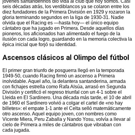
jóvenes santanderinos dio vida al club que hoy somos. Casi
seis décadas atrás, los verdiblancos ya se colaron entre los
diez fundadores de la Primera División en 1929 y rozaron la
gloria terminando segundos en la liga de 1930-31. Nadie
olvida que el Racing es —hasta hoy— el único equipo
cántabro que ha jugado en Primera. Desde aquellos días
pioneros, los aficionados han alimentado el fuego de la
ilusión con cada logro, guardando en la memoria colectiva la
épica inicial que forjó su identidad.
Ascensos clásicos al Olimpo del fútbol
El primer gran triunfo de posguerra llegó en la temporada
1949-50, cuando Racing firmó un ascenso a Primera
inolvidable. Aquel año, la delantera santanderina, armada
con fichajes estrella como Rafa Alsúa, arrasó en Segunda
División y certificó el regreso triunfal con un 4-1 sobre el
Lleida en El Sardinero. Una década más tarde, el 10 de abril
de 1960 el Sardinero volvió a colgar el cartel de «no hay
billetes»: el empate 1-1 ante el Celta selló matemáticamente
otro ascenso. Aquel equipo joven, con nombres como
Vicente Miera, Peru Zaballa y Nando Yosu, volvía a llevar al
cielo de Primera a miles de cántabros que vibraban con
cada jugada.