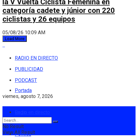
la V Vuelta Ciclista Femenina en
categoría cadete y júnior con 220
ciclistas y 26 equipos
05/08/26 10:09 AM
Load More
RADIO EN DIRECTO
PUBLICIDAD
PODCAST
Portada
viernes, agosto 7, 2026
Login
Radio en directo
No Result
View All Result
Política