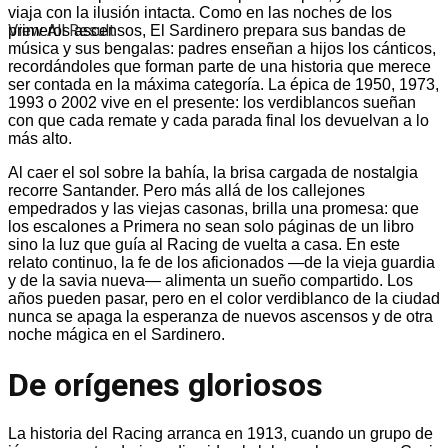
viaja con la ilusión intacta. Como en las noches de los
View All Result
primeros ascensos, El Sardinero prepara sus bandas de
música y sus bengalas: padres enseñan a hijos los cánticos,
recordándoles que forman parte de una historia que merece
ser contada en la máxima categoría. La épica de 1950, 1973,
1993 o 2002 vive en el presente: los verdiblancos sueñan
con que cada remate y cada parada final los devuelvan a lo
más alto.
Al caer el sol sobre la bahía, la brisa cargada de nostalgia
recorre Santander. Pero más allá de los callejones
empedrados y las viejas casonas, brilla una promesa: que
los escalones a Primera no sean solo páginas de un libro
sino la luz que guía al Racing de vuelta a casa. En este
relato continuo, la fe de los aficionados —de la vieja guardia
y de la savia nueva— alimenta un sueño compartido. Los
años pueden pasar, pero en el color verdiblanco de la ciudad
nunca se apaga la esperanza de nuevos ascensos y de otra
noche mágica en el Sardinero.
De orígenes gloriosos
La historia del Racing arranca en 1913, cuando un grupo de