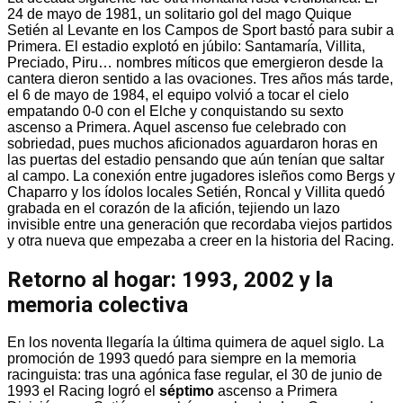
24 de mayo de 1981, un solitario gol del mago Quique
Setién al Levante en los Campos de Sport bastó para subir a
Primera. El estadio explotó en júbilo: Santamaría, Villita,
Preciado, Piru… nombres míticos que emergieron desde la
cantera dieron sentido a las ovaciones. Tres años más tarde,
el 6 de mayo de 1984, el equipo volvió a tocar el cielo
empatando 0-0 con el Elche y conquistando su sexto
ascenso a Primera. Aquel ascenso fue celebrado con
sobriedad, pues muchos aficionados aguardaron horas en
las puertas del estadio pensando que aún tenían que saltar
al campo. La conexión entre jugadores isleños como Bergs y
Chaparro y los ídolos locales Setién, Roncal y Villita quedó
grabada en el corazón de la afición, tejiendo un lazo
invisible entre una generación que recordaba viejos partidos
y otra nueva que empezaba a creer en la historia del Racing.
Retorno al hogar: 1993, 2002 y la
memoria colectiva
En los noventa llegaría la última quimera de aquel siglo. La
promoción de 1993 quedó para siempre en la memoria
racinguista: tras una agónica fase regular, el 30 de junio de
1993 el Racing logró el
séptimo
ascenso a Primera