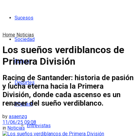
Sucesos
Home
Noticias
Sociedad
Los sueños verdiblancos de
Primera División
Cultura
Racing de Santander: historia de pasión
Deportes
y lucha eterna hacia la Primera
División, donde cada ascenso es un
renacer del sueño verdiblanco.
Podcast
by
asaenzg
11/06/25 09:08
Entrevistas
in
Noticias