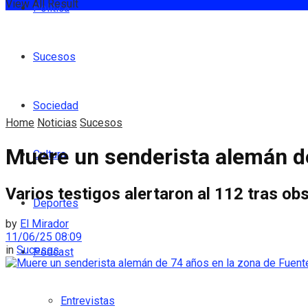
View All Result
Política
Sucesos
Sociedad
Home
Noticias
Sucesos
Muere un senderista alemán de
Cultura
Varios testigos alertaron al 112 tras ob
Deportes
by
El Mirador
11/06/25 08:09
in
Sucesos
Podcast
Entrevistas