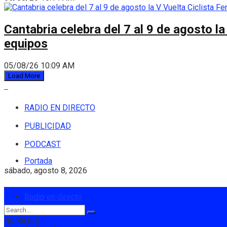
Cantabria celebra del 7 al 9 de agosto la
equipos
05/08/26 10:09 AM
Load More
RADIO EN DIRECTO
PUBLICIDAD
PODCAST
Portada
sábado, agosto 8, 2026
Login
Radio en directo
No Result