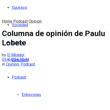
Sucesos
Home
Podcast
Opinión
Sociedad
Columna de opinión de Paulu
Lobete
Cultura
by
El Mirador
03/04/24 12:44
Deportes
in
Opinión
,
Podcast
Podcast
Entrevistas