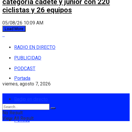
categoría cadete y júnior con 220
ciclistas y 26 equipos
05/08/26 10:09 AM
Load More
RADIO EN DIRECTO
PUBLICIDAD
PODCAST
Portada
viernes, agosto 7, 2026
Login
Radio en directo
No Result
View All Result
Política