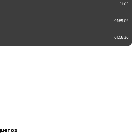
guenos