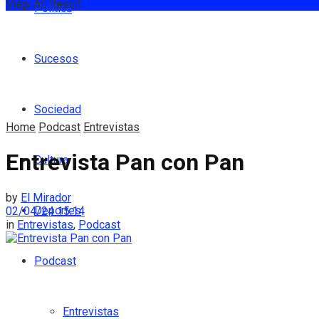
View All Result
Política
Sucesos
Sociedad
Home
Podcast
Entrevistas
Entrevista Pan con Pan
Cultura
by
El Mirador
Deportes
02/04/24 15:14
in
Entrevistas
,
Podcast
Podcast
Entrevistas