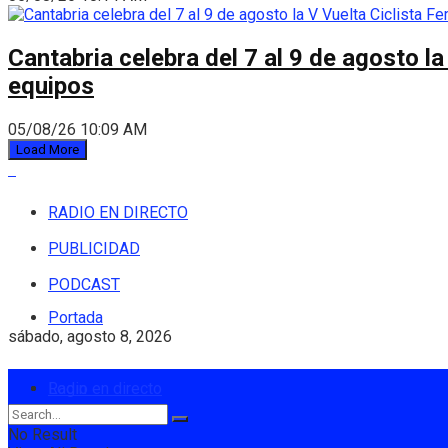
Cantabria celebra del 7 al 9 de agosto la
equipos
05/08/26 10:09 AM
Load More
RADIO EN DIRECTO
PUBLICIDAD
PODCAST
Portada
sábado, agosto 8, 2026
Login
Radio en directo
No Result