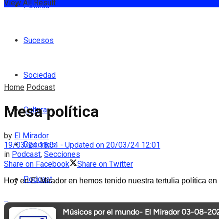
View All Result
Política
Sucesos
Sociedad
Home
Podcast
Mesa política
Cultura
by
El Mirador
Deportes
19/03/24 18:04 - Updated on 20/03/24 12:01
in
Podcast
,
Secciones
Share on Facebook
Share on Twitter
Podcast
Hoy en El Mirador en hemos tenido nuestra tertulia política
Entrevistas