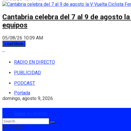
Cantabria celebra del 7 al 9 de agosto la
equipos
05/08/26 10:09 AM
Load More
RADIO EN DIRECTO
PUBLICIDAD
PODCAST
Portada
domingo, agosto 9, 2026
Login
Radio en directo
No Result