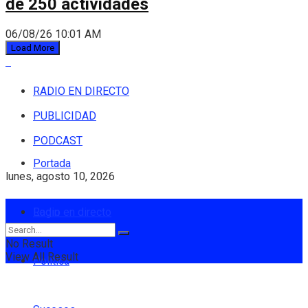
de 250 actividades
06/08/26 10:01 AM
Load More
RADIO EN DIRECTO
PUBLICIDAD
PODCAST
Portada
lunes, agosto 10, 2026
Login
Radio en directo
No Result
View All Result
Política