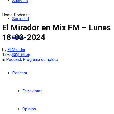
Sucesos
Home
Podcast
Sociedad
El Mirador en Mix FM – Lunes
18-03-2024
Cultura
by
El Mirador
18/03/24 14:58
Deportes
in
Podcast
,
Programa completo
Podcast
Entrevistas
Opinión