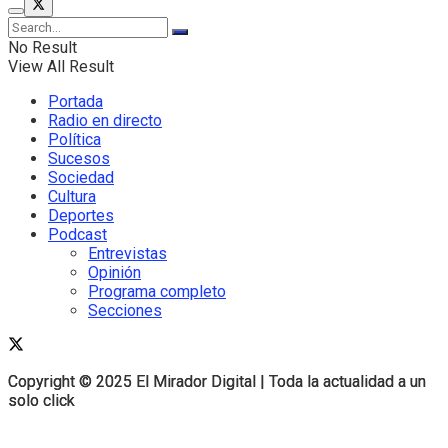
No Result
View All Result
Portada
Radio en directo
Política
Sucesos
Sociedad
Cultura
Deportes
Podcast
Entrevistas
Opinión
Programa completo
Secciones
Copyright © 2025 El Mirador Digital | Toda la actualidad a un
Copyright © 2025 El Mirador Digital | Toda la actualidad a un
solo click
solo click