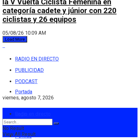
la V Vuelta Ciclista Femenina en
categoría cadete y júnior con 220
ciclistas y 26 equipos
05/08/26 10:09 AM
Load More
RADIO EN DIRECTO
PUBLICIDAD
PODCAST
Portada
viernes, agosto 7, 2026
Login
Radio en directo
No Result
View All Result
Política