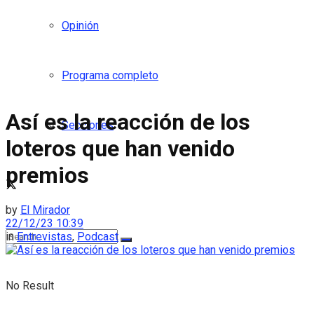
Opinión
Programa completo
Así es la reacción de los
Secciones
loteros que han venido
premios
by
El Mirador
22/12/23 10:39
in
Entrevistas
,
Podcast
No Result