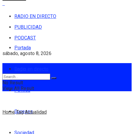
RADIO EN DIRECTO
PUBLICIDAD
PODCAST
Portada
sábado, agosto 8, 2026
Login
Radio en directo
No Result
View All Result
Política
Sucesos
Home
Tag
Actualidad
Sociedad