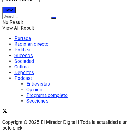
No Result
View All Result
Portada
Radio en directo
Política
Sucesos
Sociedad
Cultura
Deportes
Podcast
Entrevistas
Opinión
Programa completo
Secciones
Copyright © 2025 El Mirador Digital | Toda la actualidad a un
Copyright © 2025 El Mirador Digital | Toda la actualidad a un
solo click
solo click