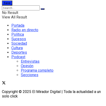
No Result
View All Result
Portada
Radio en directo
Política
Sucesos
Sociedad
Cultura
Deportes
Podcast
Entrevistas
Opinión
Programa completo
Secciones
Copyright © 2025 El Mirador Digital | Toda la actualidad a un
Copyright © 2025 El Mirador Digital | Toda la actualidad a un
solo click
solo click