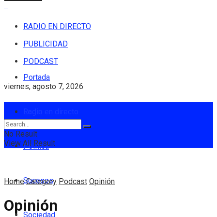
RADIO EN DIRECTO
PUBLICIDAD
PODCAST
Portada
viernes, agosto 7, 2026
Login
Radio en directo
No Result
View All Result
Política
Sucesos
Home
Category
Podcast
Opinión
Opinión
Sociedad