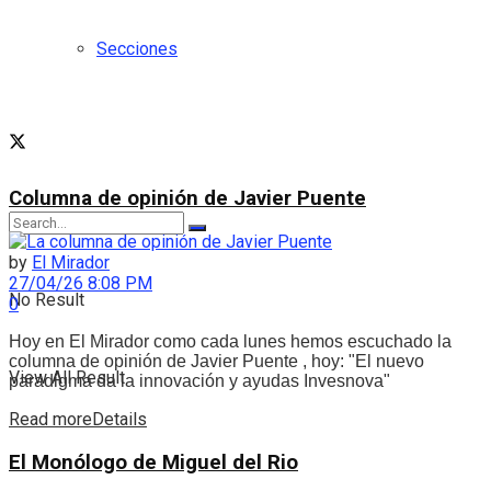
Secciones
Columna de opinión de Javier Puente
by
El Mirador
27/04/26 8:08 PM
No Result
0
Hoy en El Mirador como cada lunes hemos escuchado la
columna de opinión de Javier Puente , hoy: "El nuevo
View All Result
paradigma da la innovación y ayudas Invesnova"
Read more
Details
El Monólogo de Miguel del Rio