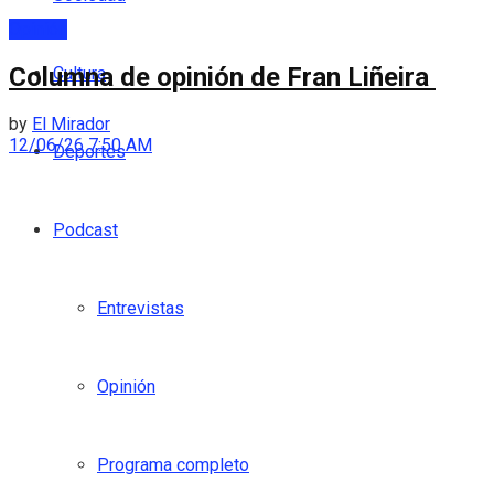
Opinión
Columna de opinión de Fran Liñeira
Cultura
by
El Mirador
12/06/26 7:50 AM
Deportes
Podcast
Entrevistas
Opinión
Programa completo