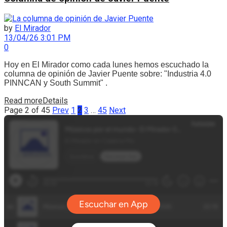
by
El Mirador
13/04/26 3:01 PM
0
Hoy en El Mirador como cada lunes hemos escuchado la
columna de opinión de Javier Puente sobre: "Industria 4.0
PINNCAN y South Summit" .
Read more
Details
Page 2 of 45
Prev
1
2
3
…
45
Next