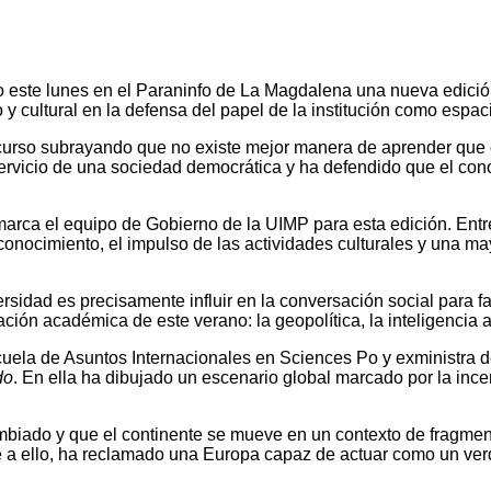
este lunes en el Paraninfo de La Magdalena una nueva edición 
y cultural en la defensa del papel de la institución como espaci
l curso subrayando que no existe mejor manera de aprender que c
servicio de una sociedad democrática y ha defendido que el conoc
rca el equipo de Gobierno de la UIMP para esta edición. Entre e
conocimiento, el impulso de las actividades culturales y una m
rsidad es precisamente influir en la conversación social para 
ón académica de este verano: la geopolítica, la inteligencia arti
scuela de Asuntos Internacionales en Sciences Po y exministra
do
. En ella ha dibujado un escenario global marcado por la inc
iado y que el continente se mueve en un contexto de fragmenta
nte a ello, ha reclamado una Europa capaz de actuar como un verd