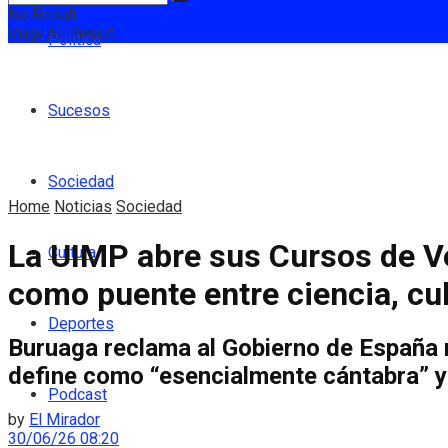
No Result
View All Result
Política
Sucesos
Sociedad
Home
Noticias
Sociedad
La UIMP abre sus Cursos de Ve
Cultura
como puente entre ciencia, cul
Deportes
Buruaga reclama al Gobierno de España m
define como “esencialmente cántabra” y
Podcast
by
El Mirador
30/06/26 08:20