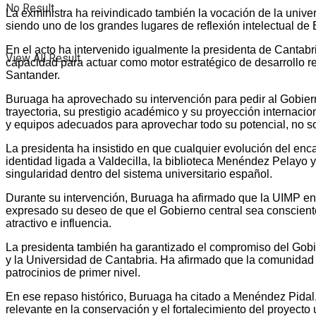
No Result
La exministra ha reivindicado también la vocación de la univers
siendo uno de los grandes lugares de reflexión intelectual d
En el acto ha intervenido igualmente la presidenta de Canta
View All Result
capacidad para actuar como motor estratégico de desarrollo re
Santander.
Buruaga ha aprovechado su intervención para pedir al Gobie
trayectoria, su prestigio académico y su proyección internaci
y equipos adecuados para aprovechar todo su potencial, no so
La presidenta ha insistido en que cualquier evolución del enc
identidad ligada a Valdecilla, la biblioteca Menéndez Pelayo y
singularidad dentro del sistema universitario español.
Durante su intervención, Buruaga ha afirmado que la UIMP en
expresado su deseo de que el Gobierno central sea consciente 
atractivo e influencia.
La presidenta también ha garantizado el compromiso del Gobie
y la Universidad de Cantabria. Ha afirmado que la comunidad 
patrocinios de primer nivel.
En ese repaso histórico, Buruaga ha citado a Menéndez Pidal, 
relevante en la conservación y el fortalecimiento del proyecto