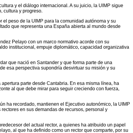
ltura y el diálogo internacional. A su juicio, la UIMP sigue
 cultura y progreso.
lor el peso de la UIMP para la comunidad autónoma y su
esaltado que representa una España abierta al mundo desde
néndez Pelayo con un marco normativo acorde con su
ldo institucional, empuje diplomático, capacidad organizativa
cordar que nació en Santander y que forma parte de una
a de esa perspectiva supondría desvirtuar su misión y su
 apertura parte desde Cantabria. En esa misma línea, ha
onte al que debe mirar para seguir creciendo con fuerza,
gún ha recordado, mantienen el Ejecutivo autonómico, la UIMP
os rectores en sus demandas de recursos, personal y
redecesor del actual rector, a quienes ha atribuido un papel
Pelayo, al que ha definido como un rector que comparte, por su