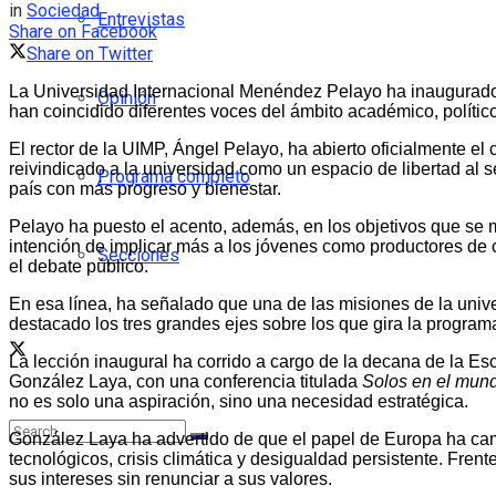
in
Sociedad
Entrevistas
Share on Facebook
Share on Twitter
La Universidad Internacional Menéndez Pelayo ha inaugurado 
Opinión
han coincidido diferentes voces del ámbito académico, político 
El rector de la UIMP, Ángel Pelayo, ha abierto oficialmente e
reivindicado a la universidad como un espacio de libertad al 
Programa completo
país con más progreso y bienestar.
Pelayo ha puesto el acento, además, en los objetivos que se ma
intención de implicar más a los jóvenes como productores de 
Secciones
el debate público.
En esa línea, ha señalado que una de las misiones de la unive
destacado los tres grandes ejes sobre los que gira la programaci
La lección inaugural ha corrido a cargo de la decana de la E
González Laya, con una conferencia titulada
Solos en el mun
no es solo una aspiración, sino una necesidad estratégica.
González Laya ha advertido de que el papel de Europa ha camb
tecnológicos, crisis climática y desigualdad persistente. Fre
sus intereses sin renunciar a sus valores.