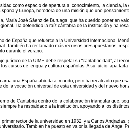
idad como espacio de apertura al conocimiento, la ciencia, la cu
e España y Europa, heredera de una misión que une pensamiento,
bria, María José Sáenz de Buruaga, que ha querido poner en va
gional. Ha defendido la raíz cántabra de la institución y ha r
rno de España que refuerce a la Universidad Internacional Me
onal. También ha reclamado más recursos presupuestarios, respa
lo durante el verano.
aje jurídico de la UIMP debe respetar su “cantabricidad”, al re
 los cursos de lengua y cultura españolas. A su juicio, apartarl
carna una España abierta al mundo, pero ha recalcado que esa
de la vocación universal de esta universidad y del nuevo horiz
rno de Cantabria dentro de la colaboración triangular que, se
siempre ha respaldado a la institución, apoyando a los distint
primer rector de la universidad en 1932, y a Carlos Andradas, p
 universitario. También ha puesto en valor la llegada de Ángel 