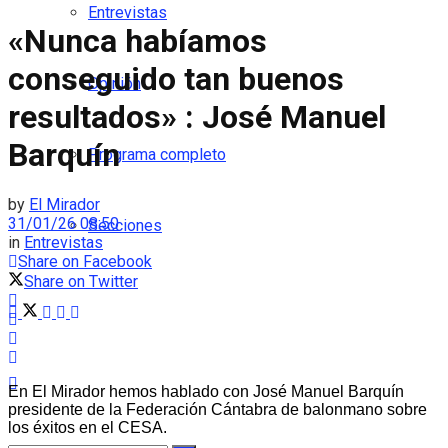
Entrevistas
«Nunca habíamos
conseguido tan buenos
Opinión
resultados» : José Manuel
Barquín
Programa completo
by
El Mirador
31/01/26 08:50
Secciones
in
Entrevistas
Share on Facebook
Share on Twitter
En El Mirador hemos hablado con José Manuel Barquín
presidente de la Federación Cántabra de balonmano sobre
los éxitos en el CESA.