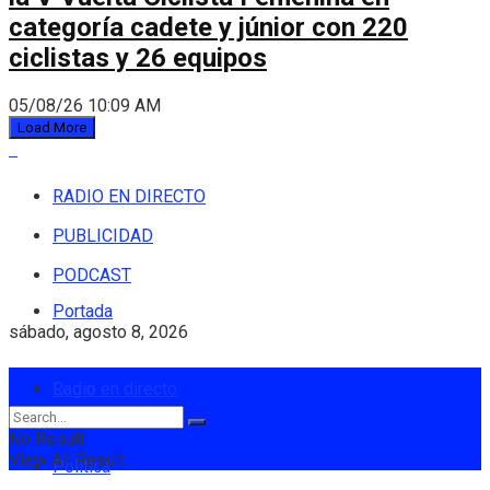
categoría cadete y júnior con 220
ciclistas y 26 equipos
05/08/26 10:09 AM
Load More
RADIO EN DIRECTO
PUBLICIDAD
PODCAST
Portada
sábado, agosto 8, 2026
Login
Radio en directo
No Result
View All Result
Política