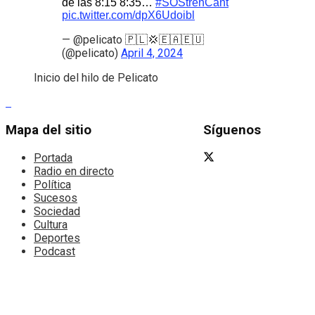
de las 8:15 8:35…
#SOStrenCant
pic.twitter.com/dpX6Udoibl
— @pelicato 🇵🇱💢🇪🇦🇪🇺
(@pelicato)
April 4, 2024
Inicio del hilo de Pelicato
Mapa del sitio
Síguenos
Portada
Radio en directo
Política
Sucesos
Sociedad
Cultura
Deportes
Podcast