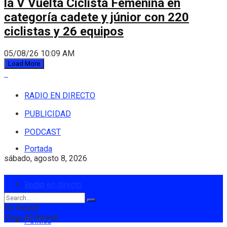
la V Vuelta Ciclista Femenina en
categoría cadete y júnior con 220
ciclistas y 26 equipos
05/08/26 10:09 AM
Load More
RADIO EN DIRECTO
PUBLICIDAD
PODCAST
Portada
sábado, agosto 8, 2026
Login
Radio en directo
No Result
View All Result
Política