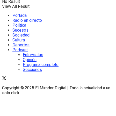
No Result
View All Result
Portada
Radio en directo
Política
Sucesos
Sociedad
Cultura
Deportes
Podcast
Entrevistas
Opinión
Programa completo
Secciones
Copyright © 2025 El Mirador Digital | Toda la actualidad a un
Copyright © 2025 El Mirador Digital | Toda la actualidad a un
solo click
solo click