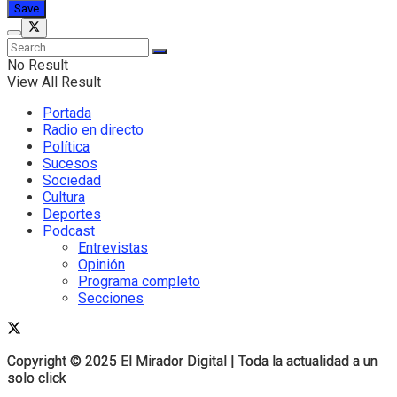
No Result
View All Result
Portada
Radio en directo
Política
Sucesos
Sociedad
Cultura
Deportes
Podcast
Entrevistas
Opinión
Programa completo
Secciones
Copyright © 2025 El Mirador Digital | Toda la actualidad a un
Copyright © 2025 El Mirador Digital | Toda la actualidad a un
solo click
solo click