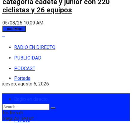
categoría cadete y júnior con 220
ciclistas y 26 equipos
05/08/26 10:09 AM
Load More
RADIO EN DIRECTO
PUBLICIDAD
PODCAST
Portada
jueves, agosto 6, 2026
Login
Radio en directo
No Result
View All Result
Política