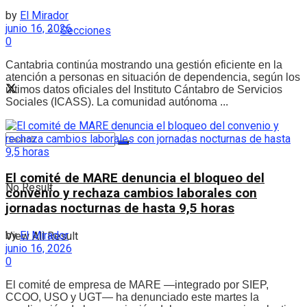
by
El Mirador
junio 16, 2026
Secciones
0
Cantabria continúa mostrando una gestión eficiente en la
atención a personas en situación de dependencia, según los
últimos datos oficiales del Instituto Cántabro de Servicios
Sociales (ICASS). La comunidad autónoma ...
El comité de MARE denuncia el bloqueo del
No Result
convenio y rechaza cambios laborales con
jornadas nocturnas de hasta 9,5 horas
by
El Mirador
View All Result
junio 16, 2026
0
El comité de empresa de MARE —integrado por SIEP,
CCOO, USO y UGT— ha denunciado este martes la