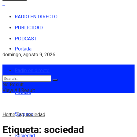
RADIO EN DIRECTO
PUBLICIDAD
PODCAST
Portada
domingo, agosto 9, 2026
Login
Radio en directo
No Result
View All Result
Política
Sucesos
Home
Tag
sociedad
Etiqueta:
sociedad
Sociedad