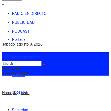
RADIO EN DIRECTO
PUBLICIDAD
PODCAST
Portada
sábado, agosto 8, 2026
Login
Radio en directo
No Result
View All Result
Política
Sucesos
Home
Tag
sede
Sociedad