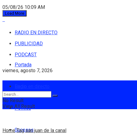
05/08/26 10:09 AM
Load More
RADIO EN DIRECTO
PUBLICIDAD
PODCAST
Portada
viernes, agosto 7, 2026
Login
Radio en directo
No Result
View All Result
Política
Sucesos
Home
Tag
san juan de la canal