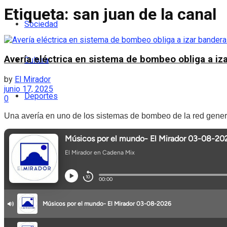
Etiqueta:
san juan de la canal
Sociedad
Avería eléctrica en sistema de bombeo obliga a iza
Cultura
by
El Mirador
junio 17, 2025
Deportes
0
Una avería en uno de los sistemas de bombeo de la red gener
Podcast
Entrevistas
Opinión