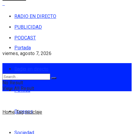
RADIO EN DIRECTO
PUBLICIDAD
PODCAST
Portada
viernes, agosto 7, 2026
Login
Radio en directo
No Result
View All Result
Política
Sucesos
Home
Tag
reciclaje
Sociedad