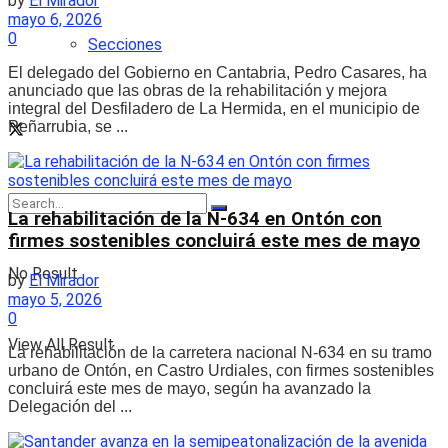
by
El Mirador
mayo 6, 2026
0
Secciones
El delegado del Gobierno en Cantabria, Pedro Casares, ha
anunciado que las obras de la rehabilitación y mejora
integral del Desfiladero de La Hermida, en el municipio de
Peñarrubia, se ...
La rehabilitación de la N‑634 en Ontón con
firmes sostenibles concluirá este mes de mayo
No Result
by
El Mirador
mayo 5, 2026
0
View All Result
La rehabilitación de la carretera nacional N‑634 en su tramo
urbano de Ontón, en Castro Urdiales, con firmes sostenibles
concluirá este mes de mayo, según ha avanzado la
Delegación del ...