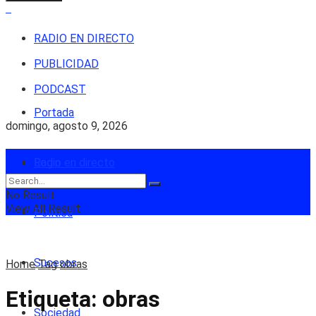
RADIO EN DIRECTO
PUBLICIDAD
PODCAST
Portada
domingo, agosto 9, 2026
Login
Radio en directo
No Result
View All Result
Política
Sucesos
Home
Tag
obras
Etiqueta:
obras
Sociedad