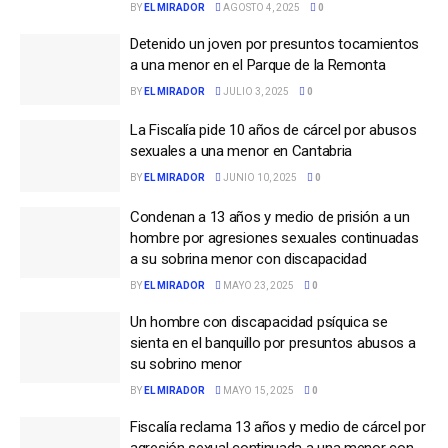
BY
EL MIRADOR
AGOSTO 4, 2025
0
Detenido un joven por presuntos tocamientos
a una menor en el Parque de la Remonta
BY
EL MIRADOR
JULIO 3, 2025
0
La Fiscalía pide 10 años de cárcel por abusos
sexuales a una menor en Cantabria
BY
EL MIRADOR
JUNIO 10, 2025
0
Condenan a 13 años y medio de prisión a un
hombre por agresiones sexuales continuadas
a su sobrina menor con discapacidad
BY
EL MIRADOR
MAYO 23, 2025
0
Un hombre con discapacidad psíquica se
sienta en el banquillo por presuntos abusos a
su sobrino menor
BY
EL MIRADOR
MAYO 15, 2025
0
Fiscalía reclama 13 años y medio de cárcel por
agresión sexual continuada a una menor con