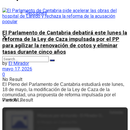
Secciones
El Parlamento de Cantabria debatirá este lunes la
reforma de la Ley de Caza impulsada por el PP
para agilizar la renovación de cotos y eliminar
tasas durante cinco años
by
El Mirador
mayo 17, 2026
0
No Result
El Pleno del Parlamento de Cantabria estudiará este lunes,
18 de mayo, la modificación de la Ley de Caza de la
comunidad, una propuesta de reforma impulsada por el
View All Result
Partido ...