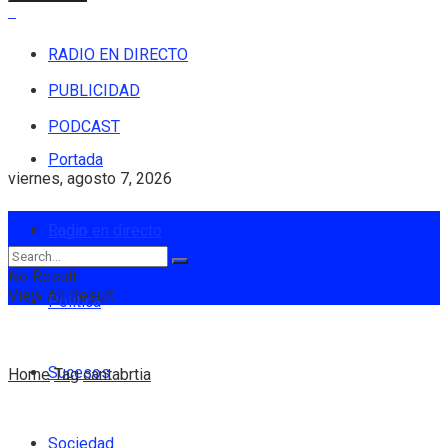
RADIO EN DIRECTO
PUBLICIDAD
PODCAST
Portada
viernes, agosto 7, 2026
Login
Radio en directo
No Result
View All Result
Política
Sucesos
Home
Tag
cantabrtia
Sociedad