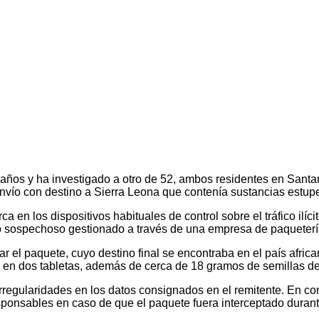
ños y ha investigado a otro de 52, ambos residentes en Santand
 envío con destino a Sierra Leona que contenía sustancias estup
ca en los dispositivos habituales de control sobre el tráfico i
o sospechoso gestionado a través de una empresa de paqueterí
izar el paquete, cuyo destino final se encontraba en el país afr
s en dos tabletas, además de cerca de 18 gramos de semillas d
irregularidades en los datos consignados en el remitente. En concr
responsables en caso de que el paquete fuera interceptado durante