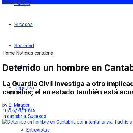
View All Result
Política
Sucesos
Sociedad
Home
Noticias
cantabria
Detenido un hombre en Cantabr
Cultura
La Guardia Civil investiga a otro impli
Deportes
cannabis; el arrestado también está ac
by
El Mirador
Podcast
10/06/26 10:46
in
cantabria
,
Sucesos
Entrevistas