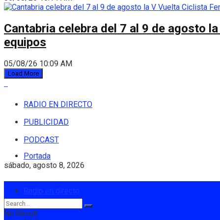
Cantabria celebra del 7 al 9 de agosto la
equipos
05/08/26 10:09 AM
Load More
RADIO EN DIRECTO
PUBLICIDAD
PODCAST
Portada
sábado, agosto 8, 2026
Login
Radio en directo
No Result