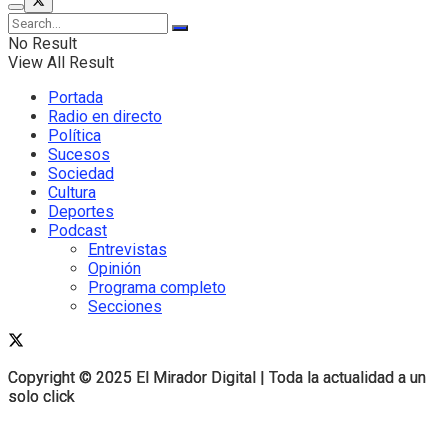
No Result
View All Result
Portada
Radio en directo
Política
Sucesos
Sociedad
Cultura
Deportes
Podcast
Entrevistas
Opinión
Programa completo
Secciones
Copyright © 2025 El Mirador Digital | Toda la actualidad a un
Copyright © 2025 El Mirador Digital | Toda la actualidad a un
solo click
solo click