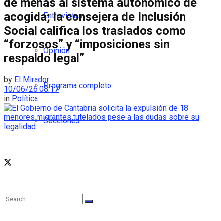
de menas al sistema autonómico de
acogida; la consejera de Inclusión
Entrevistas
Social califica los traslados como
“forzosos” y “imposiciones sin
Opinión
respaldo legal”
by
El Mirador
Programa completo
10/06/26 08:17
in
Política
Secciones