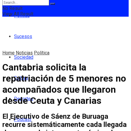
No Result
View All Result
Política
Sucesos
Home
Noticias
Política
Sociedad
Cantabria solicita la
repatriación de 5 menores no
Cultura
acompañados que llegaron
desde Ceuta y Canarias
Deportes
El Ejecutivo de Sáenz de Buruaga
Podcast
recurre sistemáticamente cada llegada