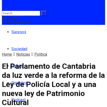
Política
No Result
View All Result
Sucesos
Sociedad
Home
Noticias
Política
El Parlamento de Cantabria
Cultura
da luz verde a la reforma de la
Ley de Policía Local y a una
Deportes
nueva ley de Patrimonio
Podcast
Cultural