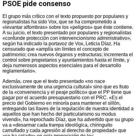
PSOE pide consenso
El grupo más crítico con el texto propuesto por populares y
regionalistas ha sido Vox, que se ha comprometido a
«levantar alfombras» sobre los «peligros» que éste contiene.
A su juicio, el texto presentado por populares y regionalistas
«confunde protección con intervencionismo administrativo»,
según ha indicado la portavoz de Vox, Leticia Díaz. Ha
censurado que «amplía sin límites el concepto de
patrimonio; crea nuevos órganos y estructuras; incrementa el
control sobre propietarios y ayuntamientos hasta el límite, y
deja numerosos aspectos esenciales para el desarrollo
reglamentario».
Además, cree que el texto presentado «no nace
exclusivamente de una urgencia cultural» sino que es fruto
de la «conveniencia y el peaje político» que el PP tiene que
pagar por el acuerdo presupuestario con el PRC. «Es el
precio del Gobierno en minoría para mantener el sillón,
entregando las llaves de la regulación de nuestra identidad a
aquellos que han hecho del particularismo su modus
vivendi», ha reprochado Díaz, que ha advertido que su grupo
va a «desarmar cada trampa ideológica, chiringuito
camuflado y cada agresión al derecho de propiedad» que
«se ha colado» en esta proposición de ley.