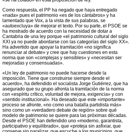
Como respuesta, el PP ha negado que haya entregado
«nada» pues el patrimonio «es de los cántabros» y ha
lamentado que Vox, a la vista de sus palabras, se
«autoexcluya» de mejorar el texto. Por su parte, el PSOE se
ha mostrado de acuerdo con la necesidad de dotar a
Cantabria de una ley porque «el patrimonio cultural del siglo
XXI ya no puede abordarse con las categorías del siglo XX».
Ha advertido que apoyar la tramitación «no significa
renunciar al debate» y cree que hay cuestiones en esta
norma que son «complejas y sensibles» y «necesitan ser
mejoradas y consensuadas».
«Un ley de patrimonio no puede hacerse desde la
imposición. Tiene que construirse siempre desde el
acuerdo», ha defendido el socialista Jorge Gutiérrez, que ha
asegurado que su grupo afronta la tramitación de la norma
con «espíritu crítico, voluntad de mejora, exigencia» y con
«sentido institucional». Ha deseado que este «importante»
proceso se afronte, «no como una batalla partidista más»
sino como un «verdadero debate de región» sobre qué
modelo de patrimonio se quiere para las próximas décadas.
Desde el PSOE han defendido uno «moderno, garantista,
participativo y equilibrado», que «proteja sin asfixiar, que
conserve sin paralizar, que escuche a los municipios, que