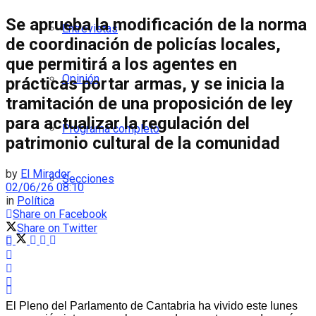
Se aprueba la modificación de la norma
Entrevistas
de coordinación de policías locales,
que permitirá a los agentes en
Opinión
prácticas portar armas, y se inicia la
tramitación de una proposición de ley
para actualizar la regulación del
Programa completo
patrimonio cultural de la comunidad
by
El Mirador
Secciones
02/06/26 08:10
in
Política
Share on Facebook
Share on Twitter
El Pleno del Parlamento de Cantabria ha vivido este lunes