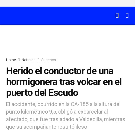
Home
Noticias
Sucesos
Herido el conductor de una
hormigonera tras volcar en el
puerto del Escudo
El accidente, ocurrido en la CA-185 a la altura del
punto kilométrico 9,5, obligó a excarcelar al
afectado, que fue trasladado a Valdecilla, mientras
que su acompañante resultó ileso