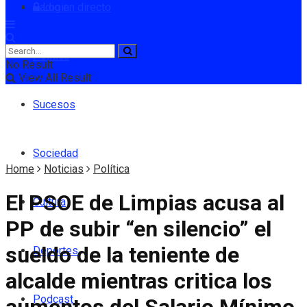
Radio en directo
Login
Política
No Result
View All Result
Sucesos
Sociedad
Home
Noticias
Política
El PSOE de Limpias acusa al
Cultura
PP de subir “en silencio” el
sueldo de la teniente de
Deportes
alcalde mientras critica los
Podcast