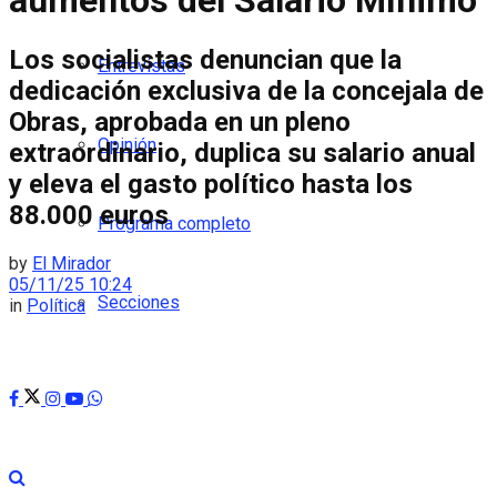
aumentos del Salario Mínimo
Los socialistas denuncian que la
Entrevistas
dedicación exclusiva de la concejala de
Obras, aprobada en un pleno
Opinión
extraordinario, duplica su salario anual
y eleva el gasto político hasta los
88.000 euros
Programa completo
by
El Mirador
05/11/25 10:24
Secciones
in
Política