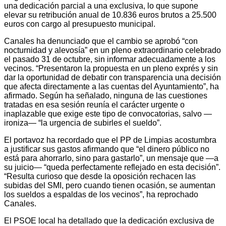
una dedicación parcial a una exclusiva, lo que supone
elevar su retribución anual de 10.836 euros brutos a 25.500
euros con cargo al presupuesto municipal.
Canales ha denunciado que el cambio se aprobó “con
nocturnidad y alevosía” en un pleno extraordinario celebrado
el pasado 31 de octubre, sin informar adecuadamente a los
vecinos. “Presentaron la propuesta en un pleno exprés y sin
dar la oportunidad de debatir con transparencia una decisión
que afecta directamente a las cuentas del Ayuntamiento”, ha
afirmado. Según ha señalado, ninguna de las cuestiones
tratadas en esa sesión reunía el carácter urgente o
inaplazable que exige este tipo de convocatorias, salvo —
ironiza— “la urgencia de subirles el sueldo”.
El portavoz ha recordado que el PP de Limpias acostumbra
a justificar sus gastos afirmando que “el dinero público no
está para ahorrarlo, sino para gastarlo”, un mensaje que —a
su juicio— “queda perfectamente reflejado en esta decisión”.
“Resulta curioso que desde la oposición rechacen las
subidas del SMI, pero cuando tienen ocasión, se aumentan
los sueldos a espaldas de los vecinos”, ha reprochado
Canales.
El PSOE local ha detallado que la dedicación exclusiva de