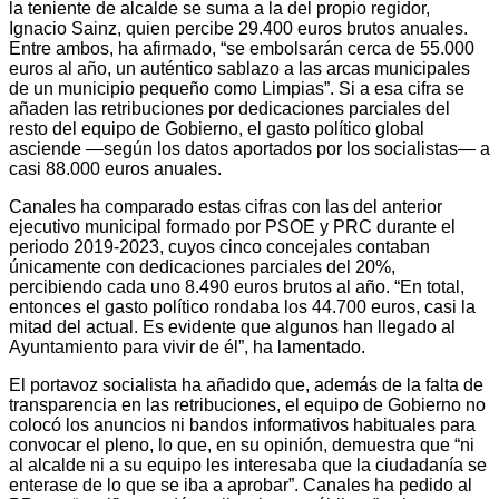
la teniente de alcalde se suma a la del propio regidor,
Ignacio Sainz, quien percibe 29.400 euros brutos anuales.
Entre ambos, ha afirmado, “se embolsarán cerca de 55.000
euros al año, un auténtico sablazo a las arcas municipales
de un municipio pequeño como Limpias”. Si a esa cifra se
añaden las retribuciones por dedicaciones parciales del
resto del equipo de Gobierno, el gasto político global
asciende —según los datos aportados por los socialistas— a
casi 88.000 euros anuales.
Canales ha comparado estas cifras con las del anterior
ejecutivo municipal formado por PSOE y PRC durante el
periodo 2019-2023, cuyos cinco concejales contaban
únicamente con dedicaciones parciales del 20%,
percibiendo cada uno 8.490 euros brutos al año. “En total,
entonces el gasto político rondaba los 44.700 euros, casi la
mitad del actual. Es evidente que algunos han llegado al
Ayuntamiento para vivir de él”, ha lamentado.
El portavoz socialista ha añadido que, además de la falta de
transparencia en las retribuciones, el equipo de Gobierno no
colocó los anuncios ni bandos informativos habituales para
convocar el pleno, lo que, en su opinión, demuestra que “ni
al alcalde ni a su equipo les interesaba que la ciudadanía se
enterase de lo que se iba a aprobar”. Canales ha pedido al