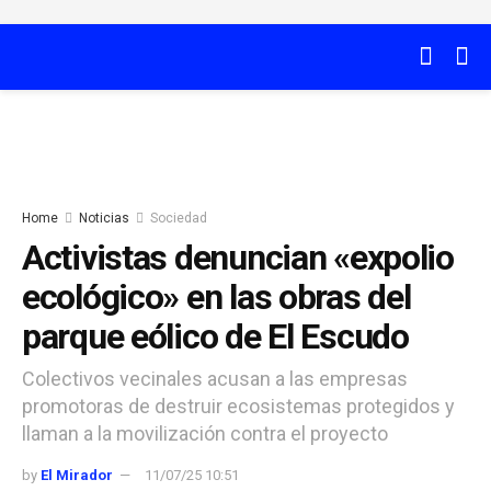
Home
Noticias
Sociedad
Activistas denuncian «expolio
ecológico» en las obras del
parque eólico de El Escudo
Colectivos vecinales acusan a las empresas
promotoras de destruir ecosistemas protegidos y
llaman a la movilización contra el proyecto
by
El Mirador
11/07/25 10:51