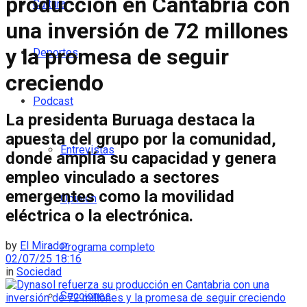
producción en Cantabria con
Cultura
una inversión de 72 millones
y la promesa de seguir
Deportes
creciendo
Podcast
La presidenta Buruaga destaca la
apuesta del grupo por la comunidad,
Entrevistas
donde amplía su capacidad y genera
empleo vinculado a sectores
emergentes como la movilidad
Opinión
eléctrica o la electrónica.
by
El Mirador
Programa completo
02/07/25 18:16
in
Sociedad
Secciones