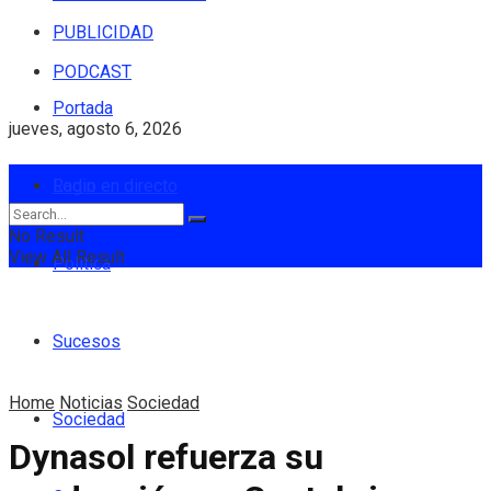
PUBLICIDAD
PODCAST
Portada
jueves, agosto 6, 2026
Login
Radio en directo
No Result
View All Result
Política
Sucesos
Home
Noticias
Sociedad
Sociedad
Dynasol refuerza su