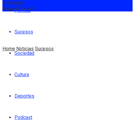
No Result
View All Result
Política
Sucesos
Home
Noticias
Sucesos
Sociedad
Cultura
Deportes
Podcast