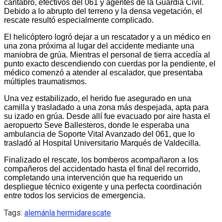
cántabro, efectivos del 061 y agentes de la Guardia Civil.
Debido a lo abrupto del terreno y la densa vegetación, el
rescate resultó especialmente complicado.
El helicóptero logró dejar a un rescatador y a un médico en
una zona próxima al lugar del accidente mediante una
maniobra de grúa. Mientras el personal de tierra accedía al
punto exacto descendiendo con cuerdas por la pendiente, el
médico comenzó a atender al escalador, que presentaba
múltiples traumatismos.
Una vez estabilizado, el herido fue asegurado en una
camilla y trasladado a una zona más despejada, apta para
su izado en grúa. Desde allí fue evacuado por aire hasta el
aeropuerto Seve Ballesteros, donde le esperaba una
ambulancia de Soporte Vital Avanzado del 061, que lo
trasladó al Hospital Universitario Marqués de Valdecilla.
Finalizado el rescate, los bomberos acompañaron a los
compañeros del accidentado hasta el final del recorrido,
completando una intervención que ha requerido un
despliegue técnico exigente y una perfecta coordinación
entre todos los servicios de emergencia.
Tags:
alemán
la hermida
rescate