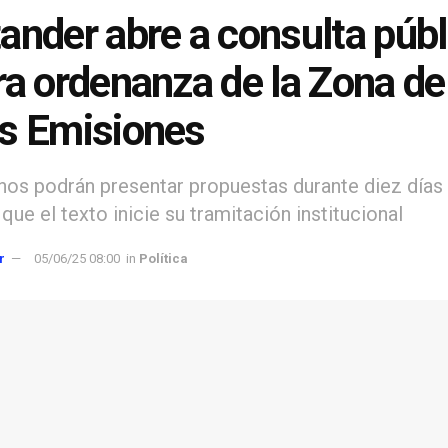
ander abre a consulta públ
ra ordenanza de la Zona de
s Emisiones
nos podrán presentar propuestas durante diez días 
que el texto inicie su tramitación institucional
r
05/06/25 08:00
in
Política