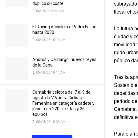
duplicó su coste
subrayado 
06/08/26 9:44 AM
llevar el t
El Racing oficializa a Pedro Felipe
La futura n
hasta 2030
ciudad y co
05/08/26 10:19 AM
movilidad 
ruido urba
Andros y Camargo, nuevos reyes
público da
de la Copa
05/08/26 10:14 AM
Tras la ap
Sostenible
Cantabria celebra del 7 al 9 de
debatidas 
agosto la V Vuelta Ciclista
periodo de 
Femenina en categoría cadete y
júnior con 220 ciclistas y 26
Cantabria.
equipos
definitiva 
05/08/26 10:09 AM
Paralelame