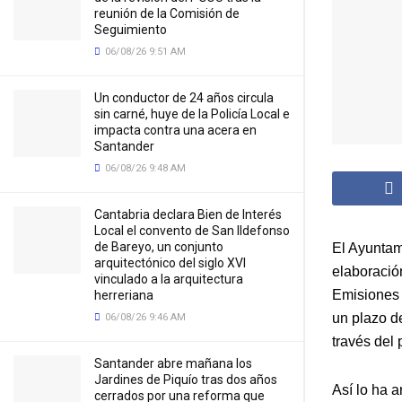
reunión de la Comisión de
Seguimiento
06/08/26 9:51 AM
Un conductor de 24 años circula
sin carné, huye de la Policía Local e
impacta contra una acera en
Santander
06/08/26 9:48 AM
Cantabria declara Bien de Interés
Local el convento de San Ildefonso
de Bareyo, un conjunto
El Ayuntam
arquitectónico del siglo XVI
elaboració
vinculado a la arquitectura
Emisiones 
herreriana
un plazo de
06/08/26 9:46 AM
través del 
Santander abre mañana los
Jardines de Piquío tras dos años
Así lo ha 
cerrados por una reforma que