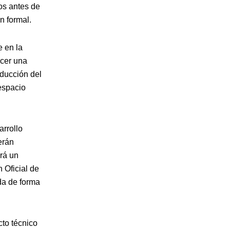
os antes de
n formal.
e en la
ecer una
ducción del
 espacio
arrollo
erán
irá un
 Oficial de
da de forma
cto técnico