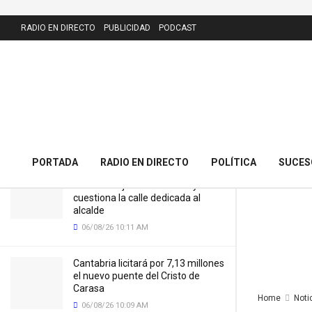
LATEST
RADIO EN DIRECTO
PUBLICIDAD
PODCAST
Santander abre a consulta pública la
futura ordenanza de la Zona de Bajas
Emisiones
05/06/25 8:00 AM
PORTADA
RADIO EN DIRECTO
POLÍTICA
SUCES
El PRC presenta 43 alegaciones al
nuevo callejero de Meruelo y
cuestiona la calle dedicada al
alcalde
06/08/26 10:11 AM
Cantabria licitará por 7,13 millones
el nuevo puente del Cristo de
Carasa
Home
Noti
06/08/26 10:09 AM