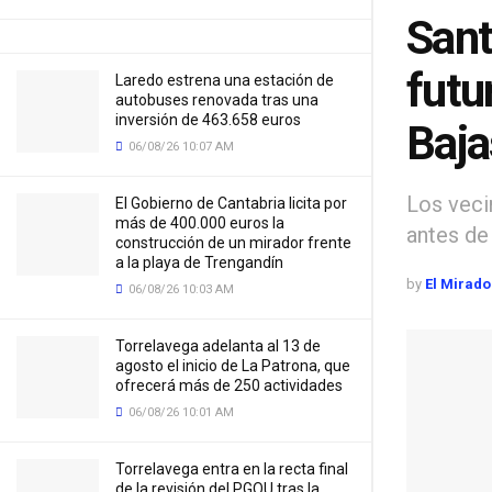
Sant
futu
Laredo estrena una estación de
autobuses renovada tras una
inversión de 463.658 euros
Baja
06/08/26 10:07 AM
Los veci
El Gobierno de Cantabria licita por
más de 400.000 euros la
antes de 
construcción de un mirador frente
a la playa de Trengandín
by
El Mirado
06/08/26 10:03 AM
Torrelavega adelanta al 13 de
agosto el inicio de La Patrona, que
ofrecerá más de 250 actividades
06/08/26 10:01 AM
Torrelavega entra en la recta final
de la revisión del PGOU tras la