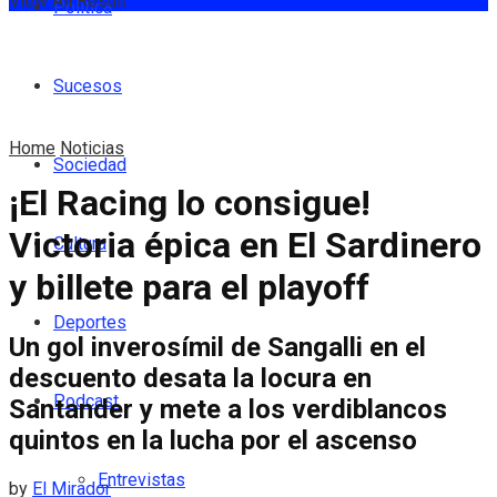
View All Result
Política
Sucesos
Home
Noticias
Sociedad
¡El Racing lo consigue!
Victoria épica en El Sardinero
Cultura
y billete para el playoff
Deportes
Un gol inverosímil de Sangalli en el
descuento desata la locura en
Podcast
Santander y mete a los verdiblancos
quintos en la lucha por el ascenso
Entrevistas
by
El Mirador