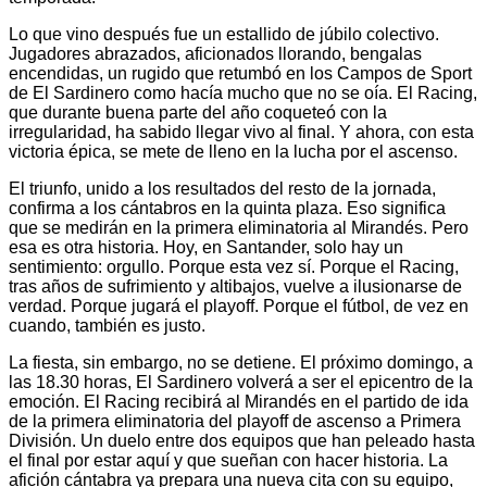
Lo que vino después fue un estallido de júbilo colectivo.
Jugadores abrazados, aficionados llorando, bengalas
encendidas, un rugido que retumbó en los Campos de Sport
de El Sardinero como hacía mucho que no se oía. El Racing,
que durante buena parte del año coqueteó con la
irregularidad, ha sabido llegar vivo al final. Y ahora, con esta
victoria épica, se mete de lleno en la lucha por el ascenso.
El triunfo, unido a los resultados del resto de la jornada,
confirma a los cántabros en la quinta plaza. Eso significa
que se medirán en la primera eliminatoria al Mirandés. Pero
esa es otra historia. Hoy, en Santander, solo hay un
sentimiento: orgullo. Porque esta vez sí. Porque el Racing,
tras años de sufrimiento y altibajos, vuelve a ilusionarse de
verdad. Porque jugará el playoff. Porque el fútbol, de vez en
cuando, también es justo.
La fiesta, sin embargo, no se detiene. El próximo domingo, a
las 18.30 horas, El Sardinero volverá a ser el epicentro de la
emoción. El Racing recibirá al Mirandés en el partido de ida
de la primera eliminatoria del playoff de ascenso a Primera
División. Un duelo entre dos equipos que han peleado hasta
el final por estar aquí y que sueñan con hacer historia. La
afición cántabra ya prepara una nueva cita con su equipo,