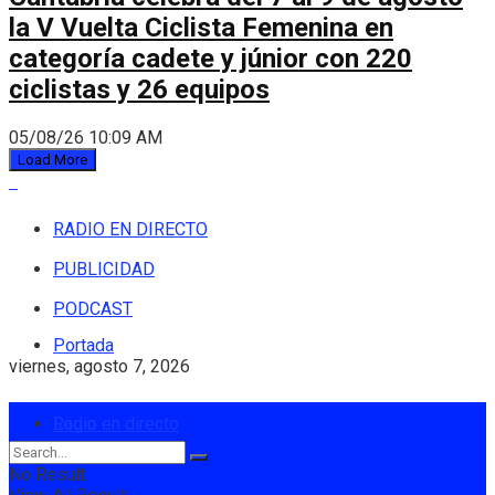
la V Vuelta Ciclista Femenina en
categoría cadete y júnior con 220
ciclistas y 26 equipos
05/08/26 10:09 AM
Load More
RADIO EN DIRECTO
PUBLICIDAD
PODCAST
Portada
viernes, agosto 7, 2026
Login
Radio en directo
No Result