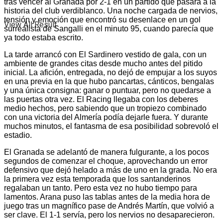
tras vencer al Granada por 2-1 en un partido que pasará a la
historia del club verdiblanco. Una noche cargada de nervios,
tensión y emoción que encontró su desenlace en un gol
View All Result
surrealista de Sangalli en el minuto 95, cuando parecía que
ya todo estaba escrito.
La tarde arrancó con El Sardinero vestido de gala, con un
ambiente de grandes citas desde mucho antes del pitido
inicial. La afición, entregada, no dejó de empujar a los suyos
en una previa en la que hubo pancartas, cánticos, bengalas
y una única consigna: ganar o puntuar, pero no quedarse a
las puertas otra vez. El Racing llegaba con los deberes
medio hechos, pero sabiendo que un tropiezo combinado
con una victoria del Almería podía dejarle fuera. Y durante
muchos minutos, el fantasma de esa posibilidad sobrevoló el
estadio.
El Granada se adelantó de manera fulgurante, a los pocos
segundos de comenzar el choque, aprovechando un error
defensivo que dejó helado a más de uno en la grada. No era
la primera vez esta temporada que los santanderinos
regalaban un tanto. Pero esta vez no hubo tiempo para
lamentos. Arana puso las tablas antes de la media hora de
juego tras un magnífico pase de Andrés Martín, que volvió a
ser clave. El 1-1 servía, pero los nervios no desaparecieron.