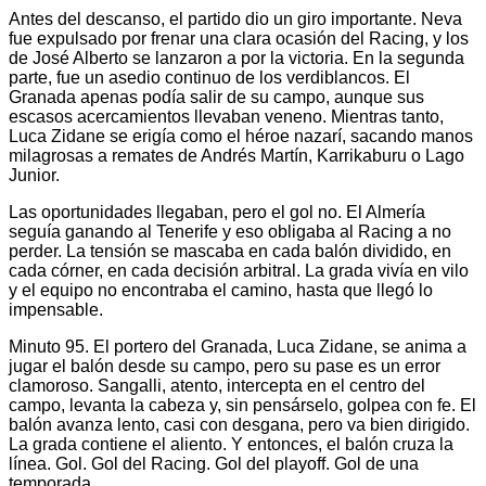
Antes del descanso, el partido dio un giro importante. Neva
fue expulsado por frenar una clara ocasión del Racing, y los
de José Alberto se lanzaron a por la victoria. En la segunda
parte, fue un asedio continuo de los verdiblancos. El
Granada apenas podía salir de su campo, aunque sus
escasos acercamientos llevaban veneno. Mientras tanto,
Luca Zidane se erigía como el héroe nazarí, sacando manos
milagrosas a remates de Andrés Martín, Karrikaburu o Lago
Junior.
Las oportunidades llegaban, pero el gol no. El Almería
seguía ganando al Tenerife y eso obligaba al Racing a no
perder. La tensión se mascaba en cada balón dividido, en
cada córner, en cada decisión arbitral. La grada vivía en vilo
y el equipo no encontraba el camino, hasta que llegó lo
impensable.
Minuto 95. El portero del Granada, Luca Zidane, se anima a
jugar el balón desde su campo, pero su pase es un error
clamoroso. Sangalli, atento, intercepta en el centro del
campo, levanta la cabeza y, sin pensárselo, golpea con fe. El
balón avanza lento, casi con desgana, pero va bien dirigido.
La grada contiene el aliento. Y entonces, el balón cruza la
línea. Gol. Gol del Racing. Gol del playoff. Gol de una
temporada.