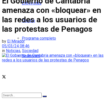
El Gobierno de Cantabria
Entrevistas
amenaza con «bloquear» en
las redes a los usuarios de
Opinión
las protestas de Penagos
Programa completo
by
El Mirador
05/03/24 08:46
in
Noticias
,
Sociedad
Secciones