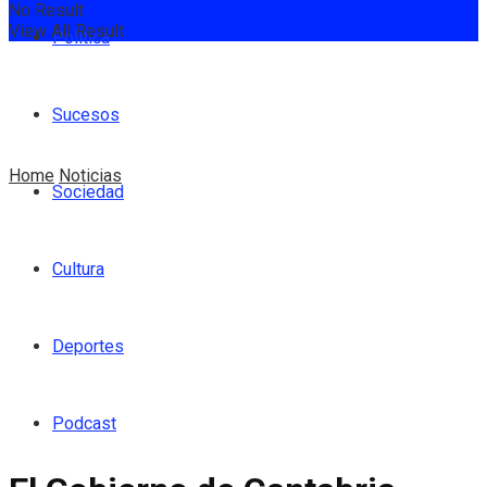
No Result
View All Result
Política
Sucesos
Home
Noticias
Sociedad
Cultura
Deportes
Podcast