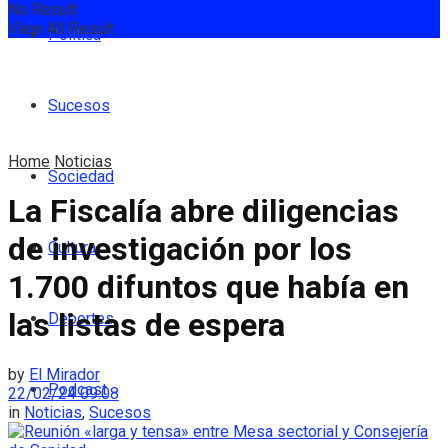
No Result
View All Result
Política
Sucesos
Home
Noticias
Sociedad
La Fiscalía abre diligencias
de investigación por los
Cultura
1.700 difuntos que había en
las listas de espera
Deportes
by
El Mirador
Podcast
22/02/24 09:08
in
Noticias
,
Sucesos