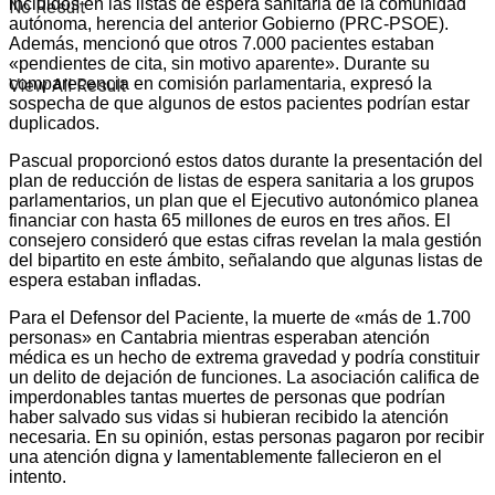
incluidos en las listas de espera sanitaria de la comunidad
No Result
autónoma, herencia del anterior Gobierno (PRC-PSOE).
Además, mencionó que otros 7.000 pacientes estaban
«pendientes de cita, sin motivo aparente». Durante su
comparecencia en comisión parlamentaria, expresó la
View All Result
sospecha de que algunos de estos pacientes podrían estar
duplicados.
Pascual proporcionó estos datos durante la presentación del
plan de reducción de listas de espera sanitaria a los grupos
parlamentarios, un plan que el Ejecutivo autonómico planea
financiar con hasta 65 millones de euros en tres años. El
consejero consideró que estas cifras revelan la mala gestión
del bipartito en este ámbito, señalando que algunas listas de
espera estaban infladas.
Para el Defensor del Paciente, la muerte de «más de 1.700
personas» en Cantabria mientras esperaban atención
médica es un hecho de extrema gravedad y podría constituir
un delito de dejación de funciones. La asociación califica de
imperdonables tantas muertes de personas que podrían
haber salvado sus vidas si hubieran recibido la atención
necesaria. En su opinión, estas personas pagaron por recibir
una atención digna y lamentablemente fallecieron en el
intento.