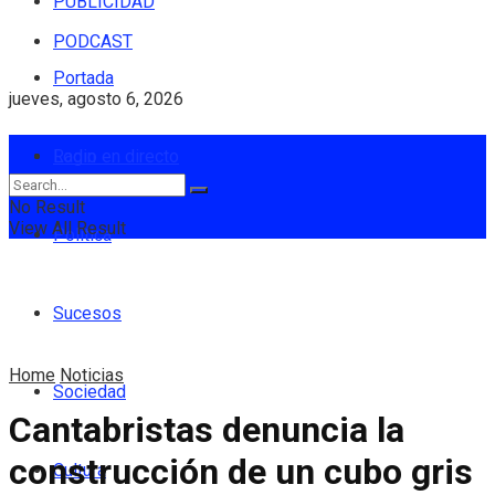
PUBLICIDAD
PODCAST
Portada
jueves, agosto 6, 2026
Login
Radio en directo
No Result
View All Result
Política
Sucesos
Home
Noticias
Sociedad
Cantabristas denuncia la
construcción de un cubo gris
Cultura