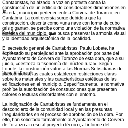
Cantabristas, ha alzado la voz en protesta contra la
construcción de un edificio de considerables dimensiones en
Alceda, municipio perteneciente a Corvera de Toranzo, en
Cantabria. La controversia surge debido a que la
construcción, descrita como «una nave con forma de cubo
gris gigante», se percibe como una violación de la normativa
estética del municipio, que busca preservar la armonía visual
y la identidad arquitectónica de la localidad.
El secretario general de Cantabristas, Paulu Lobete, ha
No Result
expresado su perplejidad ante la aprobación por parte del
Ayuntamiento de Corvera de Toranzo de esta obra, que a su
juicio, «destroza la fisonomía del núcleo rural». Según
Lobete, la construcción vulnera las Normas Subsidiarias de
View All Result
planeamiento, las cuales establecen restricciones claras
sobre los materiales y las características estéticas de las
edificaciones en el municipio. Específicamente, la normativa
prohíbe la autorización de construcciones que presenten
colores o texturas discordantes con el entorno.
La indignación de Cantabristas se fundamenta en el
desconcierto de la comunidad local y en las presuntas
irregularidades en el proceso de aprobación de la obra. Por
ello, han solicitado formalmente al Ayuntamiento de Corvera
de Toranzo acceso al proyecto técnico, al informe del