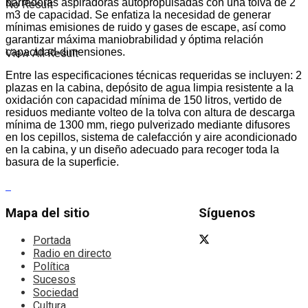
barredoras aspiradoras autopropulsadas con una tolva de 2
No Result
m3 de capacidad. Se enfatiza la necesidad de generar
mínimas emisiones de ruido y gases de escape, así como
garantizar máxima maniobrabilidad y óptima relación
capacidad-dimensiones.
View All Result
Entre las especificaciones técnicas requeridas se incluyen: 2
plazas en la cabina, depósito de agua limpia resistente a la
oxidación con capacidad mínima de 150 litros, vertido de
residuos mediante volteo de la tolva con altura de descarga
mínima de 1300 mm, riego pulverizado mediante difusores
en los cepillos, sistema de calefacción y aire acondicionado
en la cabina, y un diseño adecuado para recoger toda la
basura de la superficie.
Mapa del sitio
Síguenos
Portada
Radio en directo
Política
Sucesos
Sociedad
Cultura