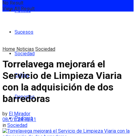
No Result
View All Result
Política
Sucesos
Home
Noticias
Sociedad
Sociedad
Torrelavega mejorará el
Servicio de Limpieza Viaria
Cultura
con la adquisición de dos
barredoras
Deportes
by
El Mirador
Podcast
08/01/24 13:41
in
Sociedad