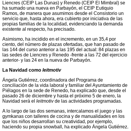
Liencres (CEIP Las Dunas) y Renedo (CEIP El Mimbral) se
ha sumado una nueva en Parbayón, el CEIP Eutiquio
Ramos, de manera que asumimos desde el Consistorio un
servicio que, hasta ahora, era cubierto por iniciativa de las
propias familias de la localidad, evidenciando la demanda
existente al respecto, ha precisado.
Asimismo, ha incidido en el incremento, en un 35,4 por
ciento, del número de plazas ofertadas, que han pasado de
las 144 del curso anterior a las 195 del actual: 84 plazas en
las sedes de Liencres y Renedo -frente a las 72 del ejercicio
anterior- y las 24 en la nueva de Parbayón.
La Navidad como
leitmotiv
Ángela Gutiérrez, coordinadora del Programa de
conciliación de la vida laboral y familiar del Ayuntamiento de
Piélagos en la sede de Renedo, ha explicado que, desde el
pasado 26 de diciembre y hasta el próximo 5 de enero, la
Navidad será el
leitmotiv
de las actividades programadas.
A lo largo de las dos semanas, intercalamos el juego y las
gymkanas con talleres de cocina y de manualidades en los
que los niños desarrollan su creatividad, por ejemplo,
haciendo su propia snowball, ha explicado Ángela Gutiérrez.