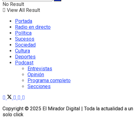
No Result
View All Result
Portada
Radio en directo
Política
Sucesos
Sociedad
Cultura
Deportes
Podcast
Entrevistas
Opinión
Programa completo
Secciones
Copyright © 2025 El Mirador Digital | Toda la actualidad a un
Copyright © 2025 El Mirador Digital | Toda la actualidad a un
solo click
solo click