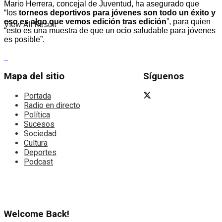
Mario Herrera, concejal de Juventud, ha asegurado que
“los
torneos deportivos para jóvenes son todo un éxito y
eso es algo que vemos edición tras edición
”, para quien
View All Result
“esto es una muestra de que un ocio saludable para jóvenes
es posible”.
Mapa del sitio
Síguenos
Portada
Radio en directo
Política
Sucesos
Sociedad
Cultura
Deportes
Podcast
Welcome Back!