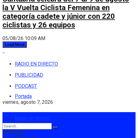
la V Vuelta Ciclista Femenina en
categoría cadete y júnior con 220
ciclistas y 26 equipos
05/08/26 10:09 AM
Load More
RADIO EN DIRECTO
PUBLICIDAD
PODCAST
Portada
viernes, agosto 7, 2026
Login
Radio en directo
No Result