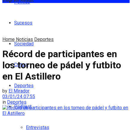
View All Result
Política
Sucesos
Home
Noticias
Deportes
Sociedad
Récord de participantes en
los torneo de pádel y futbito
Cultura
en El Astillero
Deportes
by
El Mirador
03/01/24 07:55
in
Deportes
Podcast
Entrevistas