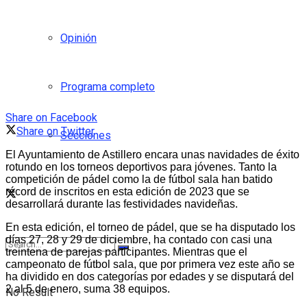
Opinión
Programa completo
Share on Facebook
Share on Twitter
Secciones
El Ayuntamiento de Astillero encara unas navidades de éxito
rotundo en los torneos deportivos para jóvenes. Tanto la
competición de pádel como la de fútbol sala han batido
récord de inscritos en esta edición de 2023 que se
desarrollará durante las festividades navideñas.
En esta edición, el torneo de pádel, que se ha disputado los
días 27, 28 y 29 de diciembre, ha contado con casi una
treintena de parejas participantes. Mientras que el
campeonato de fútbol sala, que por primera vez este año se
ha dividido en dos categorías por edades y se disputará del
2 al 5 de enero, suma 38 equipos.
No Result