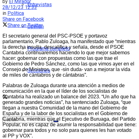
by
El Mirador
Entrevistas
28/12/23 12:33
in
Política
Share on Facebook
Share on Twitter
Opinión
El secretario general del PSC-PSOE y portavoz
parlamentario, Pablo Zuloaga, ha manifestado que “mientras
la derecha insulta, descalifica y señala, desde el PSOE
Programa completo
Cantabria continuaremos haciendo lo que mejor sabemos
hacer: gobernar con propuestas como las que trae el
Gobierno de Pedro Sánchez, como las que vimos ayer en el
Consejo de Ministros, que -sin duda- van a mejorar la vida
Secciones
de miles de cántabros y de cántabras”.
Palabras de Zuloaga durante una atención a medios de
comunicación en la que el líder de los socialistas de
Cantabria ha realizado un balance del 2023. “Un año que ha
generado grandes noticias”, ha sentenciado Zuloaga, “que
llegan a nuestra Comunidad de la mano del Gobierno de
España y de la labor de los socialistas en el Gobierno de
Cantabria, mientras que el Ejecutivo de Buruaga, del Partido
Popular, no es capaz de asumir la responsabilidad que tiene:
gobernar para todos y no solo para quienes les han votado
al PP y VOX”.