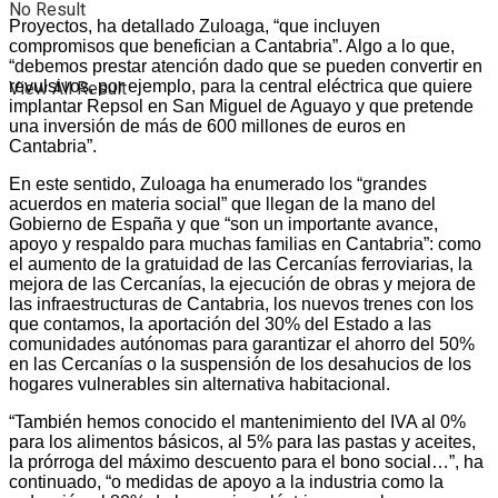
No Result
Proyectos, ha detallado Zuloaga, “que incluyen
compromisos que benefician a Cantabria”. Algo a lo que,
“debemos prestar atención dado que se pueden convertir en
revulsivos, por ejemplo, para la central eléctrica que quiere
View All Result
implantar Repsol en San Miguel de Aguayo y que pretende
una inversión de más de 600 millones de euros en
Cantabria”.
En este sentido, Zuloaga ha enumerado los “grandes
acuerdos en materia social” que llegan de la mano del
Gobierno de España y que “son un importante avance,
apoyo y respaldo para muchas familias en Cantabria”: como
el aumento de la gratuidad de las Cercanías ferroviarias, la
mejora de las Cercanías, la ejecución de obras y mejora de
las infraestructuras de Cantabria, los nuevos trenes con los
que contamos, la aportación del 30% del Estado a las
comunidades autónomas para garantizar el ahorro del 50%
en las Cercanías o la suspensión de los desahucios de los
hogares vulnerables sin alternativa habitacional.
“También hemos conocido el mantenimiento del IVA al 0%
para los alimentos básicos, al 5% para las pastas y aceites,
la prórroga del máximo descuento para el bono social…”, ha
continuado, “o medidas de apoyo a la industria como la