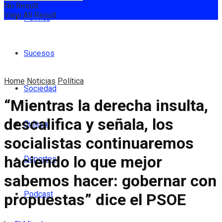
No Result
View All Result
Política
Sucesos
Home
Noticias
Política
Sociedad
“Mientras la derecha insulta,
descalifica y señala, los
Cultura
socialistas continuaremos
haciendo lo que mejor
Deportes
sabemos hacer: gobernar con
Podcast
propuestas” dice el PSOE