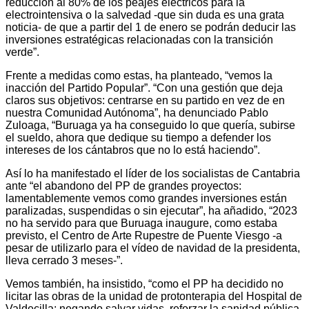
reducción al 80% de los peajes eléctricos para la
electrointensiva o la salvedad -que sin duda es una grata
noticia- de que a partir del 1 de enero se podrán deducir las
inversiones estratégicas relacionadas con la transición
verde”.
Frente a medidas como estas, ha planteado, “vemos la
inacción del Partido Popular”. “Con una gestión que deja
claros sus objetivos: centrarse en su partido en vez de en
nuestra Comunidad Autónoma”, ha denunciado Pablo
Zuloaga, “Buruaga ya ha conseguido lo que quería, subirse
el sueldo, ahora que dedique su tiempo a defender los
intereses de los cántabros que no lo está haciendo”.
Así lo ha manifestado el líder de los socialistas de Cantabria
ante “el abandono del PP de grandes proyectos:
lamentablemente vemos como grandes inversiones están
paralizadas, suspendidas o sin ejecutar”, ha añadido, “2023
no ha servido para que Buruaga inaugure, como estaba
previsto, el Centro de Arte Rupestre de Puente Viesgo -a
pesar de utilizarlo para el vídeo de navidad de la presidenta,
lleva cerrado 3 meses-”.
Vemos también, ha insistido, “como el PP ha decidido no
licitar las obras de la unidad de protonterapia del Hospital de
Valdecilla; negando salvar vidas, reforzar la sanidad pública