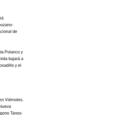
rá
puzano-
acional de
sta Polanco y
reda bajará a
sadillo y el
en Viérnoles.
 Nueva
ígono Tanos-