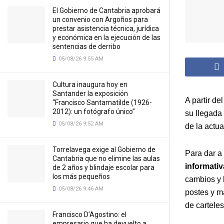
El Gobierno de Cantabria aprobará
un convenio con Argoños para
prestar asistencia técnica, jurídica
y económica en la ejecución de las
sentencias de derribo
05/08/26 9:55 AM
Cultura inaugura hoy en
Santander la exposición
A partir d
“Francisco Santamatilde (1926-
2012): un fotógrafo único”
su llegada 
05/08/26 9:52 AM
de la actua
Torrelavega exige al Gobierno de
Para dar a
Cantabria que no elimine las aulas
informativ
de 2 años y blindaje escolar para
los más pequeños
cambios y l
05/08/26 9:46 AM
postes y ma
de carteles
Francisco D’Agostino: el
empresario que ha devuelto a