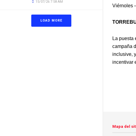
15/07/26 7:58 AM
Viérnoles –
LOAD MORE
TORREBU
La puesta 
campaña de
inclusive, 
incentivar 
Mapa del sit