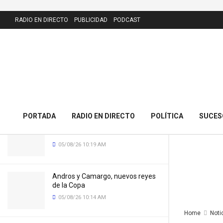
LATEST
RADIO EN DIRECTO
PUBLICIDAD
PODCAST
El 23 de diciembre entra en
funcionamiento la Línea 4 del
Torrebus
20/12/23 12:53 PM
PORTADA
RADIO EN DIRECTO
POLÍTICA
SUCES
El Racing oficializa a Pedro Felipe
hasta 2030
05/08/26 10:19 AM
Andros y Camargo, nuevos reyes
de la Copa
05/08/26 10:14 AM
Home
Noti