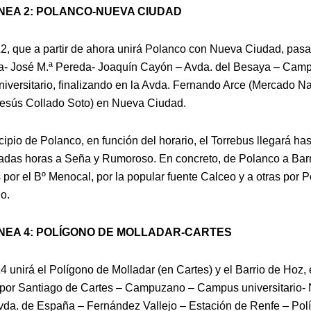
ÍNEA 2: POLANCO-NUEVA CIUDAD
2, que a partir de ahora unirá Polanco con Nueva Ciudad, pasa
a- José M.ª Pereda- Joaquín Cayón – Avda. del Besaya – Cam
versitario, finalizando en la Avda. Fernando Arce (Mercado N
esús Collado Soto) en Nueva Ciudad.
ipio de Polanco, en función del horario, el Torrebus llegará ha
adas horas a Seña y Rumoroso. En concreto, de Polanco a Bar
por el Bº Menocal, por la popular fuente Calceo y a otras por Po
o.
ÍNEA 4: POLÍGONO DE MOLLADAR-CARTES
4 unirá el Polígono de Molladar (en Cartes) y el Barrio de Hoz, 
 por Santiago de Cartes – Campuzano – Campus universitario-
vda. de España – Fernández Vallejo – Estación de Renfe – Pol