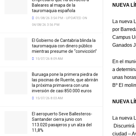
NUEVA L
Baleares al mapa de la
tauromaquia española
01/08/26 3:54 PM - UPDATED ON
La nueva L
04/08/26 3:56 PM
por Barred
Campus Uni
El Gobierno de Cantabria blinda la
Ganados J
tauromaquia con dinero público
mientras presume de “convicción”
15/07/26 8:09 AM
En el munic
a determin
Buruaga pone la primera piedra de
unas horas 
las piscinas de Ruente, que abrirán
Bº El molin
la próxima primavera con una
inversión de casi 850.000 euros
15/07/26 8:03 AM
NUEVA L
El aeropuerto Seve Ballesteros-
La nueva L
Santander cierra junio con
113.020 pasajeros y un alza del
Discurrirá
11,8%
ciudad – A