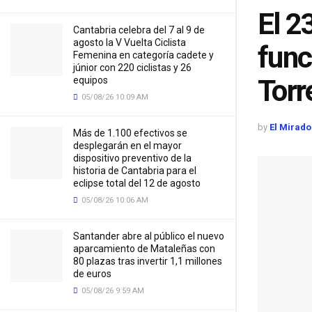
El 2
Cantabria celebra del 7 al 9 de
agosto la V Vuelta Ciclista
func
Femenina en categoría cadete y
júnior con 220 ciclistas y 26
Torr
equipos
05/08/26 10:09 AM
by
El Mirado
Más de 1.100 efectivos se
desplegarán en el mayor
dispositivo preventivo de la
historia de Cantabria para el
eclipse total del 12 de agosto
05/08/26 10:06 AM
Santander abre al público el nuevo
aparcamiento de Mataleñas con
80 plazas tras invertir 1,1 millones
de euros
05/08/26 9:59 AM